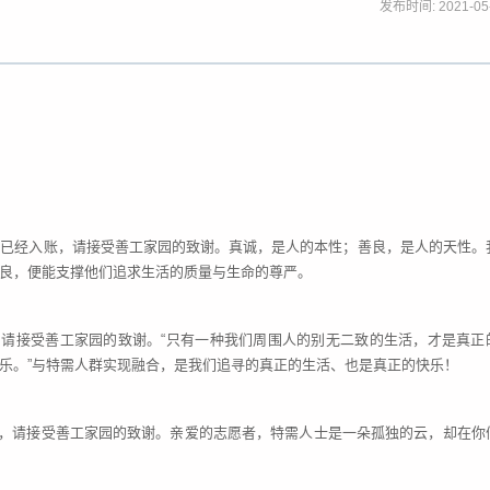
发布时间: 2021-05
0元已经入账，请接受善工家园的致谢。真诚，是人的本性；善良，是人的天性。
良，便能支撑他们追求生活的质量与生命的尊严。
账，请接受善工家园的致谢。“只有一种我们周围人的别无二致的生活，才是真正
乐。”与特需人群实现融合，是我们追寻的真正的生活、也是真正的快乐！
入账，请接受善工家园的致谢。亲爱的志愿者，特需人士是一朵孤独的云，却在你