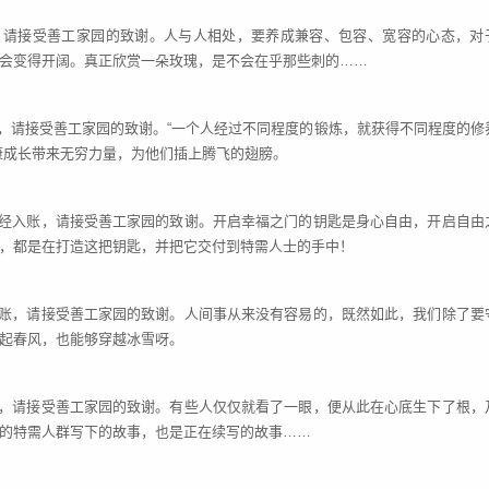
账，请接受善工家园的致谢。人与人相处，要养成兼容、包容、宽容的心态，对
会变得开阔。真正欣赏一朵玫瑰，是不会在乎那些刺的……
账，请接受善工家园的致谢。“一个人经过不同程度的锻炼，就获得不同程度的修
康成长带来无穷力量，为他们插上腾飞的翅膀。
元已经入账，请接受善工家园的致谢。开启幸福之门的钥匙是身心自由，开启自由
，都是在打造这把钥匙，并把它交付到特需人士的手中！
经入账，请接受善工家园的致谢。人间事从来没有容易的，既然如此，我们除了要
起春风，也能够穿越冰雪呀。
入账，请接受善工家园的致谢。有些人仅仅就看了一眼，便从此在心底生下了根，
的特需人群写下的故事，也是正在续写的故事……