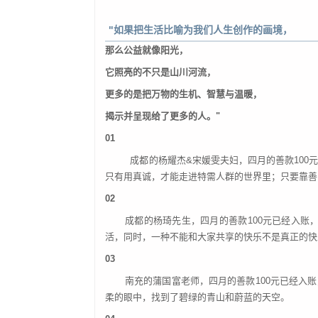
"如果把生活比喻为我们人生创作的画境，
那么公益就像阳光，
它照亮的不只是山川河流，
更多的是把万物的生机、智慧与温暖，
揭示并呈现给了更多的人。
"
01
成都的杨耀杰
&宋媛雯夫妇，四月的善款10
只有用真诚，才能走进特需人群的世界里；只要靠善
02
成都的杨琦先生，四月的善款
100元已经入
活，同时，一种不能和大家共享的快乐不是真正的快
03
南充的蒲国富老师，四月的善款
100元已经
柔的眼中，找到了碧绿的青山和蔚蓝的天空。