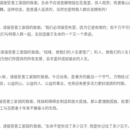
账，请接受善工家园的致谢。生命不应该是静物插在花瓶里，供人观赏；而要象山
舞。这种状态，是普通人追求的，当然也是特需人群应该拥有的！
账，请接受善工家园的致谢。“我们必须接受失望，因为它是有限的；但千万不可
我们与特需人群一起，去创造属于生命的一个又一个奇迹。
账，请接受善工家园的致谢。“结缘，使我们的人生更宽广；利人，使我们的人生
们为他们所提供的所有支撑，会丰富并成就彼此的人生。
已经入账，请接受善工家园的致谢。今日谷雨，是春天的最后一个节气，万物经过
信，公益的心、公益的人、公益的事业，也将迎来更多活力更好成绩的时期。
请接受善工家园的致谢。残缺和障碍会制造和放大孤独，那么要摆脱孤独，就要
工与志愿者十年来不懈奋斗的东西。
账，请接受善工家园的致谢。“生命不是你活了多少日子, 而是你记住了多少日子。