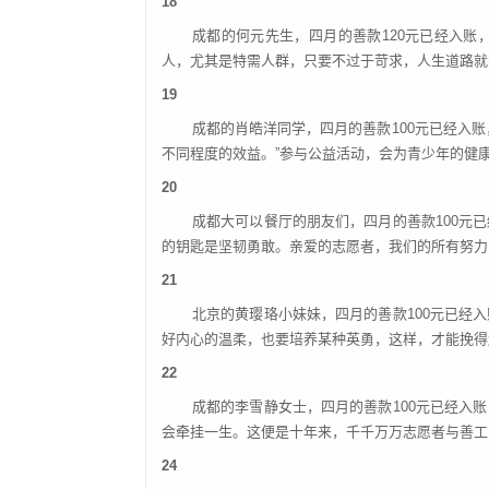
18
成都的何元先生，四月的善款
120元已经入
人，尤其是特需人群，只要不过于苛求，人生道路就
19
成都的肖皓洋同学，四月的善款
100元已经入
不同程度的效益。”参与公益活动，会为青少年的健
20
成都大可以餐厅的朋友们，四月的善款
100
的钥匙是坚韧勇敢。亲爱的志愿者，我们的所有努力
21
北京的黄璎珞小妹妹，四月的善款
100元已
好内心的温柔，也要培养某种英勇，这样，才能挽得
22
成都的李雪静女士，四月的善款
100元已经
会牵挂一生。这便是十年来，千千万万志愿者与善工
24