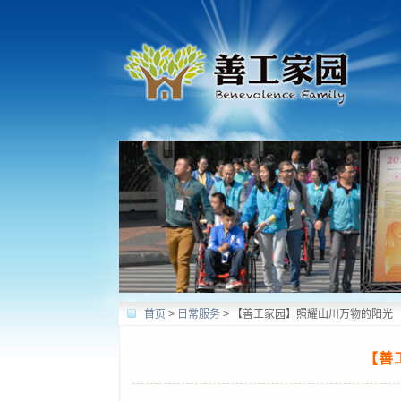
首页
>
日常服务
>
【善工家园】照耀山川万物的阳光
【善