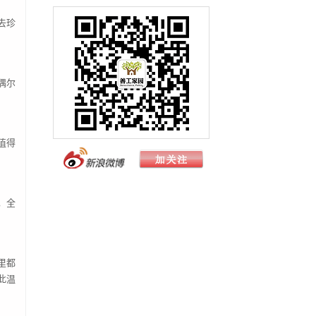
郝壮
100.00
去珍
徐岷波
200000.00
朱永玻
100.00
周昕瀚
200.00
偶尔
石玥
166.66
杨淞棱
100.00
刘恒波
100.00
值得
牟雁东
166.00
杨尧迤&杨圣喆
200.00
唐懿晖
300.00
，全
蔡晓技
200.00
肖贤彪
120.00
里都
成都大可以餐厅
100.00
此温
王丹
500.00
王梓瑄&王梓诚
100.00