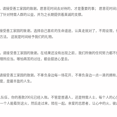
账，请接受善工家园的致谢。愿意花时间去对待的，才是重要的事； 愿意花时间
了针对特需人群的公益，并为之长期提供着真诚的支撑。
请接受善工家园的致谢。选择自己喜欢的生命道途，认真走就对了，不用设限，
方法。 这就是时间给予我们的礼物。
入账，请接受善工家园的致谢。在结果还没有出现之前，我们所做的任何努力都不
理所应当。哪怕再苦的过往，都会甜进心里去。
账，请接受善工家园的致谢。不辜负身边每一场花开，不辜负身边一点一滴的拥有
度，是最丰盈的人生。
人队伍，你的善款
200元已经入账。不管是普通人，还是特需人士，每个人的心
么一个人能看到这火，然后走过来，陪在一起。亲爱的志愿者，让心中的火，彼