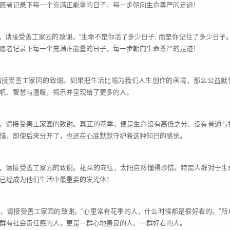
愿者记录下每一个充满正能量的日子，每一步朝向生命尊严的足迹！
账，请接受善工家园的致谢。“生命不是你活了多少日子, 而是你记住了多少日子。
愿者记录下每一个充满正能量的日子，每一步朝向生命尊严的足迹！
，请接受善工家园的致谢。如果把生活比喻为我们人生创作的画境，那么公益就
机、智慧与温暖，揭示并呈现给了更多的人。
入账，请接受善工家园的致谢。真正的花季，便是生命没有高低之分、没有普通与
惜，即使后来分开了，也还在心底默默守护着这种知已的感觉。
入账，请接受善工家园的致谢。花朵的向往，太阳自然懂得珍惜。特需人群对于生
已经成为他们生活中最重要的发光体！
账，请接受善工家园的致谢。“心里常有花季的人，什么时候都是很好看的。”所
群有社会责任感的人，更是一群心地善良的人、一群好看的人。