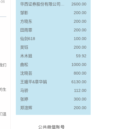
-06
华西证券股份有限公司成都高升桥路证券营业部
2600.00
邹影
200.00
方晓东
200.00
田雨霏
200.00
仙剑618
100.00
吴钰
200.00
木木姐
59.92
曲松
1000.00
我们
沈晓芸
800.00
王娥平&章华娟
6130.00
的生
马骄
112.00
张婷
300.00
郑渲辉
200.00
们温
李勇锐
999.99
谢作斌
200.00