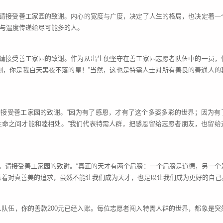
账，请接受善工家园的致谢。内心的宽度与广度，决定了人生的格局，也决定着一
与温度传递给尽可能多的人。
账，请接受善工家园的致谢。作为从出生便坚守在善工家园志愿者队伍中的一员，
刻，你是我白天黑夜不落的星！”当然，这也是特需人士对所有善良的善通人的
，请接受善工家园的致谢。“因为有了感恩，才有了这个多姿多彩的世界；因为有
生命之间才能和睦相处。”我们代表特需人群，把感恩留给志愿者朋友，也留给
账，请接受善工家园的致谢。“真正的天才有两个肩膀：一个肩膀是道德，另一个
表着对真善美的追求，虽然不能让我们成为天才，也足以让我们成为更好的自己
人队伍，你的善款
200元已经入账。每位志愿者闯入特需人群的世界，都象是突