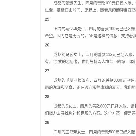
成都的张迅先生，四月的善款
100元已经入
烂漫，蔓延在山岭间、原野上，随着风的韵律自在起
25
上海的马少华先生，四月的善款
199元已经入
希望，因为它是无穷的。”正是这样的信念，支持着
26
成都的马骄女士，四月的善款
112元已经入
有。”亲爱的志愿者，你们与特需人群结下的缘，你
27
成都的毛萌老师阖府，四月的善款
3000元
雨的滋润和孕育，正在迈向澎拜热烈的夏天。我们相
28
成都的
S女士，四月的善款800元已经入账，
们戮力去寻找弥补和克服的方案。这个方案，便是善
28
广州的王粤芳女士，四月的善款
500元已经入