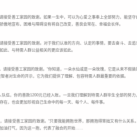
账，请接受善工家园的致谢。如果一生中，可以为心爱之事奉上全部努力，能坚守
骄傲地宣布，困难与障碍没有将自己改变，善良会常在、幸福会长伴。
账，请接受善工家园的致谢。对于我们认准的方向、认定的事情，要去奋斗、去追
如此、与特需人群公益相关的更应该如此。
账，请接受善工家园的致谢。“你知道，一朵水仙或是一朵玫瑰，它是从来不假装
是智者对生命的开示，它为我们提供了理解、包容特需人群最重要的依据。
人队伍，你的善款
1200元已经入账。一旦我们理解到特需人群毕生全部的努力
存在，也会更加珍视自己生命中的每一天、每个人、每件事。
账，请接受善工家园的致谢。“只要我能拥抱世界，那拥抱得笨拙又有什么关系。
加油打气，因为这一抱，代表了融合的开始……