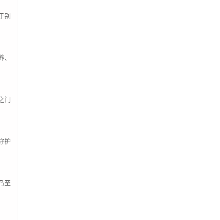
成都无限电~谢武钦
500.00
于别
郑常乐
200.00
任兴&张国先
120.00
萌萌&妙妙
699.99
养、
邱文浩
100.00
唐果儿
50.00
陈路
200.00
之门
付佳文
77.77
曹宸依
300.00
守护
都子豪
60.00
汪志凌
200.00
吴艳兰
100.00
乃至
周建忠
160.00
淦茂
200.00
廖鉴之
600.00