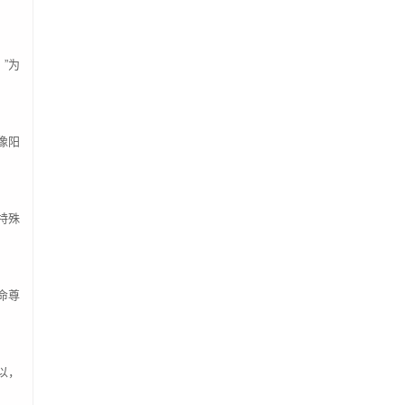
陶尚元
100.00
小麦
121.10
”为
任品旭
126.00
刘薇
520.00
郑渲辉
200.00
像阳
周清
600.00
王梦瑶
300.00
赵若晨&赵若曦
198.00
特殊
李璐芸
200.00
黄振锋
200.00
王粵芳
500.00
命尊
刘应霖
60.00
邓文宏
200.00
以，
张晓菁
500.00
周海芹
500.00