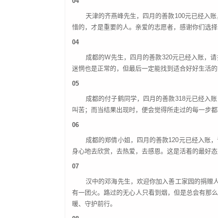
04
天津的齐燕峰先生，四月的善款
100元已经入
惜的，才是重要的人。亲爱的志愿者，感谢你们选择
04
成都的
W先生，四月的善款320元已经入账，
迷惘也是正常的，但最后一定能找到适合好好生活的
05
成都的付子鹤同学，四月的善款
318元已经
叫苦；而当结果出现时，便会觉得所走过的每一步都
06
成都的郑倩小姐，四月的善款
120元已经入
身心地去欣赏，去热爱，去感恩。这是活着的最好态
07
汉中的邓海先生，欢迎你加入善工家园的捐赠
有一团火。路过的无心人只看到烟，但是总会有那
暖、守护前行。