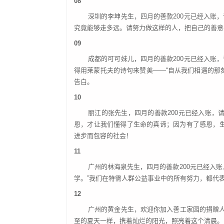
08
深圳的李坤先生，四月的善款
200元已经入
究竟能够走多远。请努力做这样的人，把自己的善意
09
成都的可可妹儿，四月的善款
200元已经入
得用莱蒙托夫的诗句来赞美——“自从我们相遇的那
告白。
10
丽江的张先生，四月的善款
200元已经入账
恩，才让我们懂得了生命的真谛；因为有了感恩，
进步而包容的社会！
11
广州的林海泉先生，四月的善款
200元已经入
学。”我们在特需人群公益事业中的所有努力，都代
12
广州的黄金先生，欢迎你加入善工家园的捐赠
至的夏天一样，携着灿烂的阳光，照亮着这个清晨。